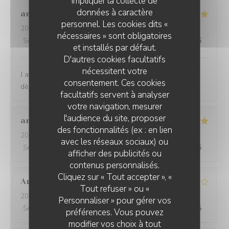
impliquer la collecte de
données à caractère
anne
L
personnel. Les cookies dits «
2025-12-10
- 12:30 - Couverts 4
nécessaires » sont obligatoires
Service
:
5
/5
Ambiance
:
5
/5
Cuisine
:
5
/5
Qualité / Prix
:
5
/5
et installés par défaut.
D'autres cookies facultatifs
nécessitent votre
J adore ce petit resto italien tout est bon et frais j y vais
consentement. Ces cookies
dès que je suis sur ce secteur
facultatifs servent à analyser
votre navigation, mesurer
l'audience du site, proposer
arnaud
B
des fonctionnalités (ex : en lien
2025-12-11
- 12:30 - Couverts 4
avec les réseaux sociaux) ou
Service
:
5
/5
Ambiance
:
5
/5
Cuisine
:
5
/5
Qualité / Prix
:
5
/5
afficher des publicités ou
DOPPIO
contenus personnalisés.
Cliquez sur « Tout accepter », «
Arthur
D
Tout refuser » ou «
2025-09-26
- 20:30 - Couverts 2
Personnaliser » pour gérer vos
Service
:
4
/5
Ambiance
:
4
/5
Cuisine
:
4
/5
Qualité / Prix
:
4
/5
préférences. Vous pouvez
modifier vos choix à tout