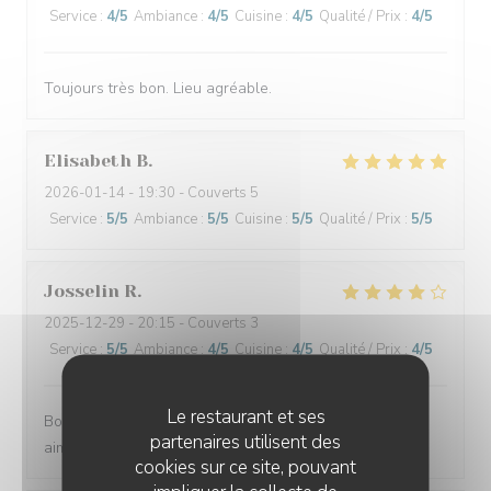
Service
:
4
/5
Ambiance
:
4
/5
Cuisine
:
4
/5
Qualité / Prix
:
4
/5
Toujours très bon. Lieu agréable.
Elisabeth
B
2026-01-14
- 19:30 - Couverts 5
Service
:
5
/5
Ambiance
:
5
/5
Cuisine
:
5
/5
Qualité / Prix
:
5
/5
Josselin
R
2025-12-29
- 20:15 - Couverts 3
Service
:
5
/5
Ambiance
:
4
/5
Cuisine
:
4
/5
Qualité / Prix
:
4
/5
Le restaurant et ses
Bon plats, simples mais bien exécutés. Serveuse très
partenaires utilisent des
aimable et accueillante. Merci !
cookies sur ce site, pouvant