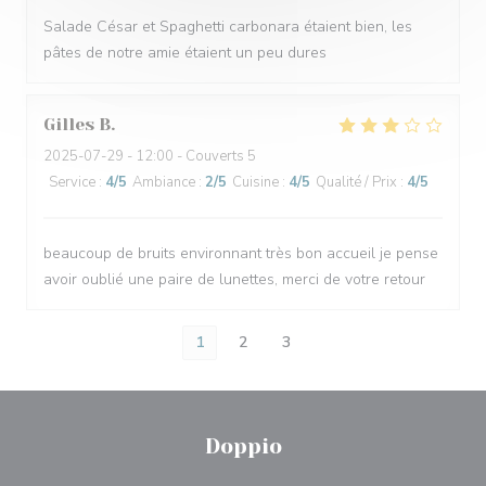
Salade César et Spaghetti carbonara étaient bien, les
pâtes de notre amie étaient un peu dures
Gilles
B
2025-07-29
- 12:00 - Couverts 5
Service
:
4
/5
Ambiance
:
2
/5
Cuisine
:
4
/5
Qualité / Prix
:
4
/5
beaucoup de bruits environnant très bon accueil je pense
avoir oublié une paire de lunettes, merci de votre retour
1
2
3
Doppio