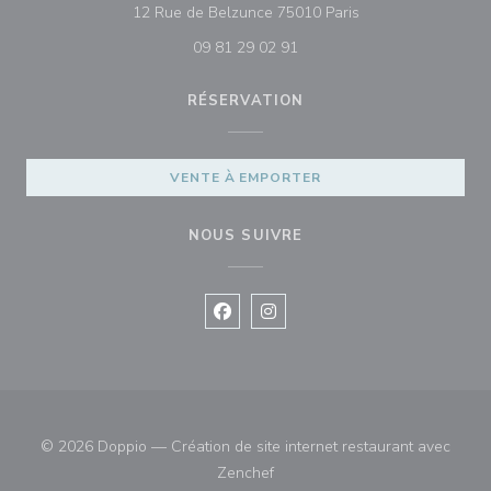
((ouvre une nouvell
12 Rue de Belzunce 75010 Paris
09 81 29 02 91
RÉSERVATION
VENTE À EMPORTER
NOUS SUIVRE
Facebook ((ouvre une nouvelle fenê
Instagram ((ouvre une nouvell
© 2026 Doppio — Création de site internet restaurant avec
((ouvre une nouvelle fenêtre))
Zenchef