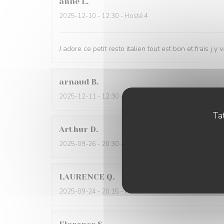
anne
L
2025-12-10
- 12:30 - Hosté 4
J adore ce petit resto italien tout est bon et frais j y
arnaud
B
2025-12-11
- 12:30 - Hosté 4
Tat
Arthur
D
2025-09-26
- 20:30 - Hosté 2
LAURENCE
Q
2025-09-24
- 20:15 - Hosté 2