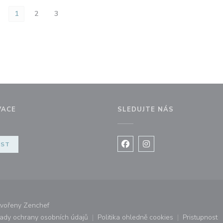
1
2
3
VACE
SLEDUJTE NÁS
kně))
ÉST
Facebook ((otevře se v nov
Instagram ((otevře se
((otevře se v novém okně))
tvořeny
Zenchef
ady ochrany osobních údajů
Politika ohledně cookies
Pristupnost
ovém okně))
((otevře se v novém okně))
((otevře se v novém okně))
((otevř