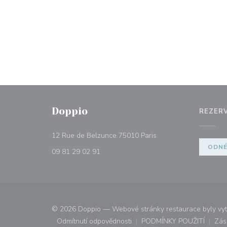
Doppio
REZER
((otevře se v novém o
12 Rue de Belzunce 75010 Paris
ODN
09 81 29 02 91
© 2026 Doppio — Webové stránky restaurace byly vy
Odmítnutí odpovědnosti
PODMÍNKY POUŽITÍ
Zás
((otevře se v novém okně))
((otevře se v n