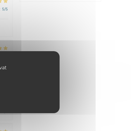
:
5
/5
:
5
/5
ovat
:
4
/5
:
4
/5