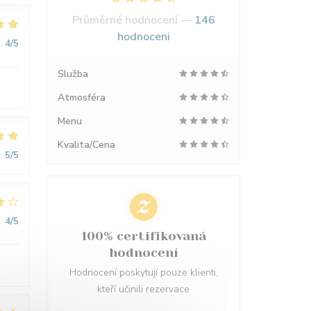
Průměrné hodnocení —
146
hodnoceni
:
4
/5
Služba
Atmosféra
Menu
Kvalita/Cena
:
5
/5
:
4
/5
100% certifikovaná
hodnocení
Hodnocení poskytují pouze klienti,
kteří učinili rezervace